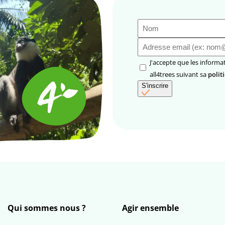
Nom
(Nécessaire)
E-
mail
(Nécessaire)
RGPD
J'accepte que les informations saisies soient utilisées par
(Nécessaire)
all4trees suivant sa
polit
S'inscrire
Qui sommes nous ?
Agir ensemble