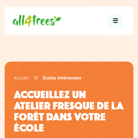
Accueil
Écoles intéressées
ACCUEILLEZ UN
ATELIER FRESQUE DE LA
FORÊT DANS VOTRE
ÉCOLE