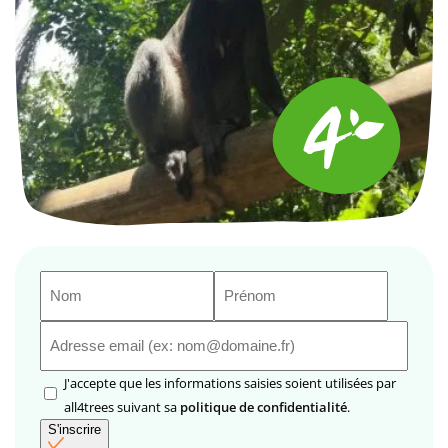
Nom
Prénom
(Nécessaire)
(Nécessaire)
E-
mail
(Nécessaire)
RGPD
J'accepte que les informations saisies soient utilisées par
(Nécessaire)
all4trees suivant sa
politique de confidentialité
.
S'inscrire