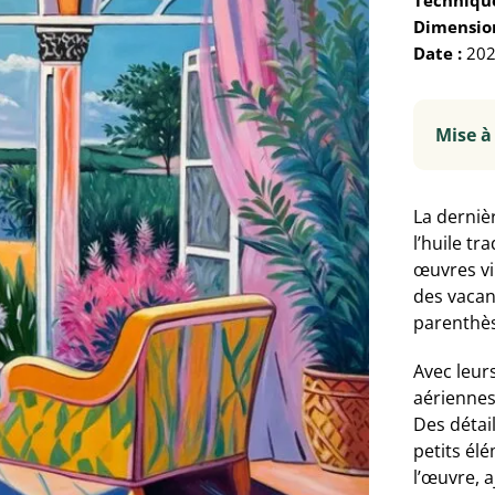
Technique
Dimension
Date :
202
Mise à 
La derniè
l’huile tr
œuvres vi
des vacanc
parenthès
Avec leur
aériennes
Des détail
petits él
l’œuvre, 