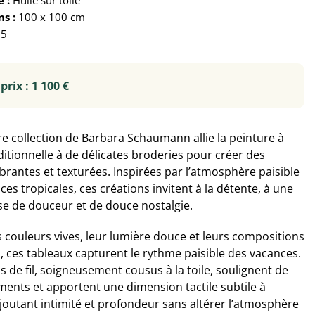
 :
Huile sur toile
s :
100 x 100 cm
5
prix : 1 100 €
re collection de Barbara Schaumann allie la peinture à
aditionnelle à de délicates broderies pour créer des
brantes et texturées. Inspirées par l’atmosphère paisible
es tropicales, ces créations invitent à la détente, à une
e de douceur et de douce nostalgie.
s couleurs vives, leur lumière douce et leurs compositions
, ces tableaux capturent le rythme paisible des vacances.
s de fil, soigneusement cousus à la toile, soulignent de
éments et apportent une dimension tactile subtile à
ajoutant intimité et profondeur sans altérer l’atmosphère