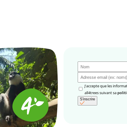
Nom
(Nécessaire)
E-
mail
(Nécessaire)
RGPD
J'accepte que les informations saisies soient utilisées par
(Nécessaire)
all4trees suivant sa
polit
S'inscrire