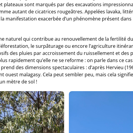
es et plateaux sont marqués par des excavations impressionn
mme autant de cicatrices rougeâtres. Appelées lavaka, litté
nt la manifestation exacerbée d’un phénomène présent dan
 naturel qui contribue au renouvellement de la fertilité du s
éforestation, le surpâturage ou encore l’agriculture itinéra
rosifs des pluies par accroissement du ruissellement et des 
 plus rapidement qu’elle ne se reforme : on parle dans ce cas
end des dimensions spectaculaires : d’après Hervieu (1968
t ouest malagasy. Cela peut sembler peu, mais cela signifie
un mètre de sol !