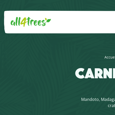
Accue
CARNE
Mandoto, Madagasc
crat