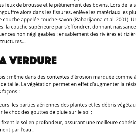
 feux de brousse et le piétinement des bovins. Lors de la sa
ouffre alors dans les fissures, enlève les matériaux les plus 
 couche appelée couche-savon (Raharijaona et al. 2001). Un
la couche supérieure par s’effondrer, donnant naissance 
uences non négligeables : ensablement des rivières et rizi
structures…
LA VERDURE
efois : même dans des contextes d’érosion marquée comme à
é de taille. La végétation permet en effet d’augmenter la rés
 façons :
eurs, les parties aériennes des plantes et les débris végéta
le choc des gouttes de pluie sur le sol ;
es fixent le sol en profondeur, assurant une meilleure cohési
ent par l’eau ;