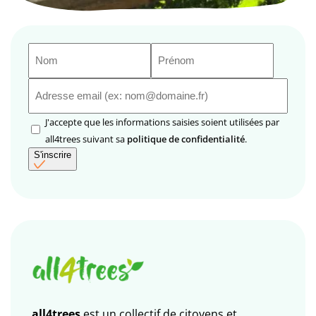
Nom
Prénom
(Nécessaire)
(Nécessaire)
E-
mail
(Nécessaire)
RGPD
J'accepte que les informations saisies soient utilisées par
(Nécessaire)
all4trees suivant sa
politique de confidentialité
.
S'inscrire
all4trees
est un collectif de citoyens et