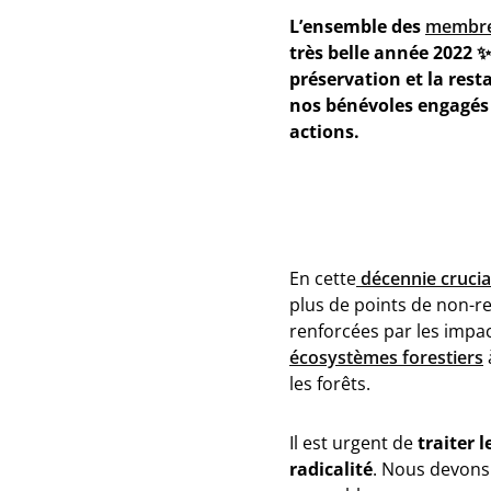
L’ensemble des
membr
très belle année 2022 ✨,
préservation et la res
nos bénévoles engagés 
actions.
En cette
décennie crucial
plus de points de non-re
renforcées par les impa
écosystèmes forestiers
les forêts.
Il est urgent de
traiter l
radicalité
. Nous devons