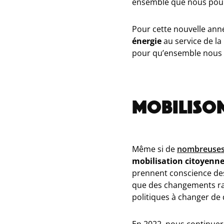
ensemble que nous pour
Pour cette nouvelle ann
énergie
au service de la
pour qu’ensemble nous
MOBILISON
Même si de
nombreuses 
mobilisation citoyenne
prennent conscience des e
que des changements radi
politiques à changer de d
En 2022, nous continue