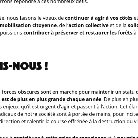
rons répondre à ces nombreux défis.
ée, nous faisons le voeux de
continuer à agir à vos côtés
e
mobilisation citoyenne
, de l’
action collective
et de la
soli
 puissions
contribuer à préserver et restaurer les forêts
à 
S-NOUS !
forces obscures sont en marche pour maintenir un
statu 
 est de plus en plus grande chaque année
. De plus en pl
njeux, qu’il est urgent d’agir et passent à l’action.
Cet éla
caux de notre société sont à portée de mains, pour inciter 
irection et ralentir la course effrénée à la destruction du vi
rons à
contribuer à cette prise de conscience
et à
nourrir 