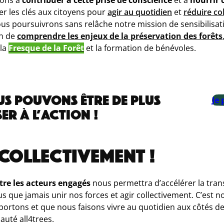
er les clés aux citoyens pour
agir au quotidien
et
réduire co
ous poursuivrons sans relâche notre mission de sensibilisati
un de
comprendre les enjeux de la préservation des forêts
 la
Fresque de la Forêt
et la formation de bénévoles.
US POUVONS ÊTRE DE PLUS
Je 
ER À L’ACTION !
COLLECTIVEMENT !
tre les acteurs engagés
nous permettra d’accélérer la tra
s que jamais unir nos forces et agir collectivement. C’est no
ortons et que nous faisons vivre au quotidien aux côtés d
té all4trees.