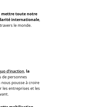
t
mettre toute notre
darité internationale
,
travers le monde.
quo
d’inaction
,
la
us de personnes
n nous pousse à croire
les entreprises et les
vant.
cette mobilisation