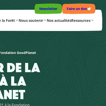
Newsletter
Faire un don
 la Forêt
Nous soutenir
Nos actualités
Ressources
a Fondation GoodPlanet
R DE LA
À LA
ANET
021 à la Fondation