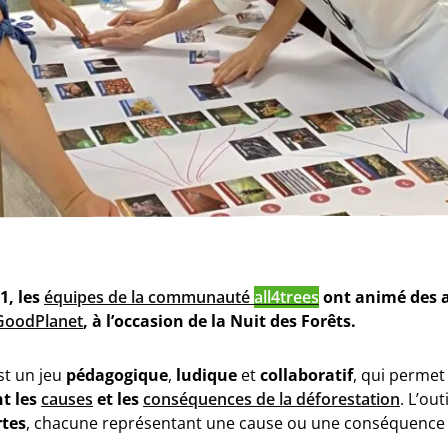
1, les
équipes de la communauté
all4trees
ont animé des a
GoodPlanet
, à l’occasion de la Nuit des Forêts.
st un jeu
pédagogique
,
ludique
et
collaboratif
, qui permet
t les
causes
et les
conséquences de la déforestation
. L’ou
rtes
, chacune représentant une cause ou une conséquence d