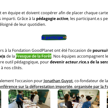
t en équipe et doivent coopérer afin de placer chaque carte 
 imparti. Grâce à la
pédagogie active
, les participant.e.s 
éloigné de leur quotidien.
Je participe
ers à la Fondation GoodPlanet ont été l’occasion de
poursui
e)s
de la
Fresque de la Forêt
. Nos équipes accompagnent les
tre outil pédagogique, pour
devenir acteur.rice.s de la sens
à nos côtés.
alement l’occasion pour
Jonathan Guyot
, co-fondateur de 
onférence sur la déforestation importée, organisée par la